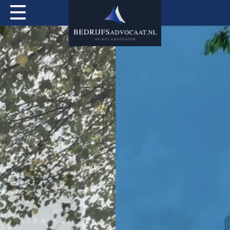
Actueel
Over mij
Expertises
Special Services
Tarieven
Contact