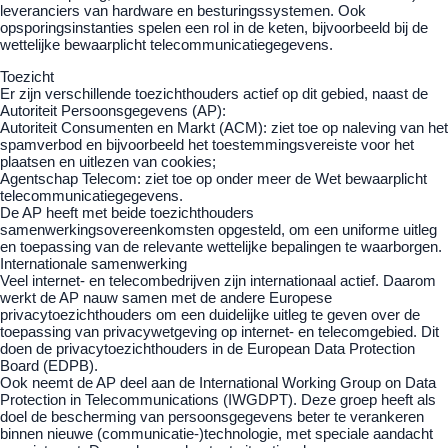
leveranciers van hardware en besturingssystemen. Ook
opsporingsinstanties spelen een rol in de keten, bijvoorbeeld bij de
wettelijke bewaarplicht telecommunicatiegegevens.
Toezicht
Er zijn verschillende toezichthouders actief op dit gebied, naast de
Autoriteit Persoonsgegevens (AP):
Autoriteit Consumenten en Markt (ACM): ziet toe op naleving van het
spamverbod en bijvoorbeeld het toestemmingsvereiste voor het
plaatsen en uitlezen van cookies;
Agentschap Telecom: ziet toe op onder meer de Wet bewaarplicht
telecommunicatiegegevens.
De AP heeft met beide toezichthouders
samenwerkingsovereenkomsten opgesteld, om een uniforme uitleg
en toepassing van de relevante wettelijke bepalingen te waarborgen.
Internationale samenwerking
Veel internet- en telecombedrijven zijn internationaal actief. Daarom
werkt de AP nauw samen met de andere Europese
privacytoezichthouders om een duidelijke uitleg te geven over de
toepassing van privacywetgeving op internet- en telecomgebied. Dit
doen de privacytoezichthouders in de European Data Protection
Board (EDPB).
Ook neemt de AP deel aan de International Working Group on Data
Protection in Telecommunications (IWGDPT). Deze groep heeft als
doel de bescherming van persoonsgegevens beter te verankeren
binnen nieuwe (communicatie-)technologie, met speciale aandacht