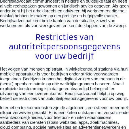
Bedrijfsadvocaat communiceert in heldere en duidelijke taal en heeft
al vele rechtszaken gewonnen en juridisch advies gegeven. Als geen
ander kent hij het arbeidsrecht en adviseert hij werknemers die met
ontslag hebben te maken op een prettige en begripvolle manier.
Bedrijfsadvocaat kent beide kanten van de situatie, zowel van
werknemers als van werkgevers en kent de klappen van de zweep.
Restricties van
autoriteitpersoonsgegevens
voor uw bedrijf
Het volgen van mensen op straat, in winkelcentra of stations via hun
mobiele apparatuur is voor bedrijven onder strikte voorwaarden
toegestaan. Bedrijven kunnen het digitaal volgen van mensen in de
(semi-) openbare ruimte op drie wettelijke gronden baseren. Naast
expliciete toestemming zijn dat gerechtvaardigd belang, of ter
uitvoering van een overeenkomst. Bedrijfsadvocaat helpt u op weg
betreft de restricties van autoriteitpersoonsgegevens voor uw bedrijf.
Internet en telecomdiensten zijn de afgelopen jaren steeds meer met
elkaar verweven geraakt. Er is een keten ontstaan met verschillende
verantwoordelijkheden, voor telefoon- en internetaanbieders,
aanbieders van diensten (zoals websites, apps, zoekmachines,
cloud computing, sociale netwerksites en advertentienetwerken) en