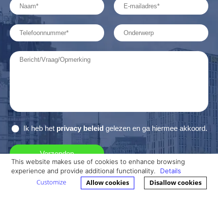
Ik heb het
privacy beleid
gelezen en ga hiermee akkoord.
This website makes use of cookies to enhance browsing
experience and provide additional functionality.
Details
Bedrijfsadvocaat- Avinci Advocaten
Customize
Allow cookies
Disallow cookies
Westplein 12, 3016 BM Rotterdam
t: 010 - 4777755