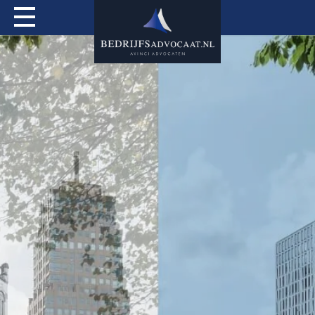
Actueel
Over mij
Expertises
Special Services
Tarieven
Contact