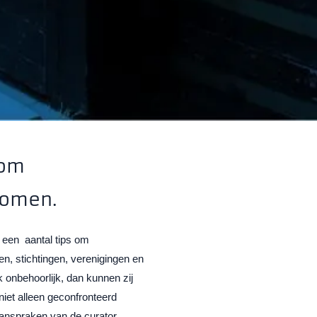
 om
komen.
e een aantal tips om
, stichtingen, verenigingen en
k onbehoorlijk, dan kunnen zij
iet alleen geconfronteerd
anspraken van de curator,