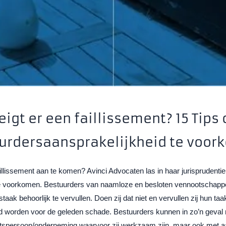
eigt er een faillissement? 15 Tips
urdersaansprakelijkheid te voor
illissement aan te komen? Avinci Advocaten las in haar jurisprudenti
e voorkomen. Bestuurders van naamloze en besloten vennootschappen
aak behoorlijk te vervullen. Doen zij dat niet en vervullen zij hun taa
ld worden voor de geleden schade. Bestuurders kunnen in zo’n geval n
tspersoon/onderneming waarvoor zij werkzaam zijn, maar ook met a