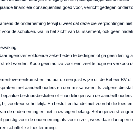
gaande financiële consequenties goed voor, verricht gedegen onderzoe
amens de onderneming terwijl u weet dat deze die verplichtingen ni
voor de schulden. Ga, in het zicht van faillissement, ook geen nade
bewaking.
daartegenover voldoende zekerheden te bedingen of ga geen lening a
strekt worden. Koop geen activa voor een veel te hoge en verkoop de
entovereenkomst en factuur op een juist wijze uit de Beheer BV of 
fspraken met aandeelhouders en commissarissen. Is volgens die stat
 bepaalde bestuursbesluiten of –handelingen van de aandeelhouders 
ij voorkeur schriftelijk. En besluit en handel niet voordat die toest
 van de onderneming en niet in uw eigen belang. Belangenverstrenge
l gunstig voor de onderneming als voor u zelf, wees daar dan open o
en schriftelijke toestemming.