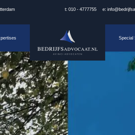
tterdam
t: 010 - 4777755
e: info@bedrijfs
pertises
Special