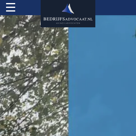
Actueel
Over mij
Expertises
Special Services
Tarieven
Contact