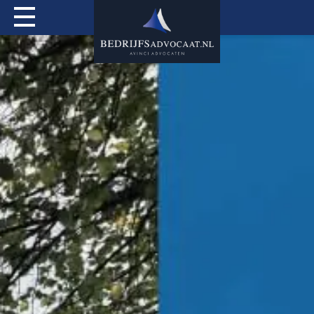
Actueel
Over mij
Expertises
Special Services
Tarieven
Contact