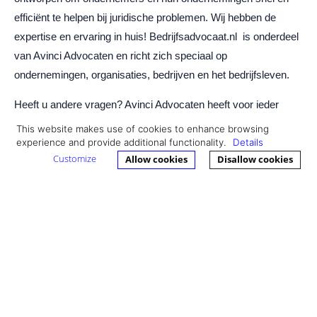
efficiënt te helpen bij juridische problemen. Wij hebben de
expertise en ervaring in huis! Bedrijfsadvocaat.nl is onderdeel
van Avinci Advocaten en richt zich speciaal op
ondernemingen, organisaties, bedrijven en het bedrijfsleven.
Heeft u andere vragen? Avinci Advocaten heeft voor ieder
conflict of probleemgeval een aparte desk opgericht, bekijk
This website makes use of cookies to enhance browsing
experience and provide additional functionality.
Details
deze andere sites ook:
Customize
Allow cookies
Disallow cookies
Bedrijfsadvocaat
Echtgescheiden
Avinci Sportrecht
Dutch Debts
LINKED IN
Lees hier verder over #bouwrecht #huurrecht #vastgoedrecht