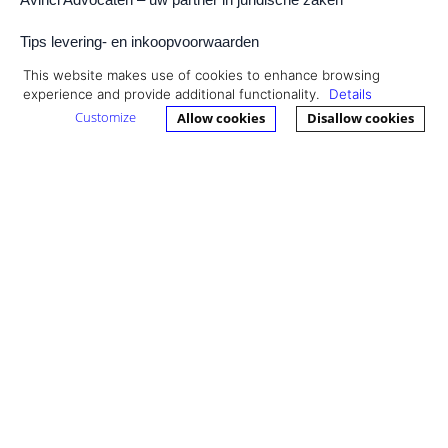
Tips levering- en inkoopvoorwaarden
Bron vermelding: Nu.nl, Dhr Christiaan Mensink GMW
This website makes use of cookies to enhance browsing
experience and provide additional functionality.
Details
Advocaten, Maatwerk jurist.
Customize
Allow cookies
Disallow cookies
Post
←
Arbeidsrecht: ontslag op staande voet
navigation
Meldplicht datalekken per 1 januari 2016 – ook in uw
bedrijf!
→
Contact