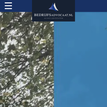
Actueel
Over mij
Expertises
Special Services
Tarieven
Contact