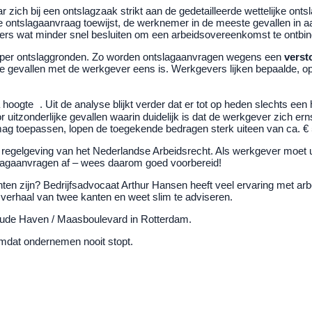
ich bij een ontslagzaak strikt aan de gedetailleerde wettelijke ontsl
de ontslagaanvraag toewijst, de werknemer in de meeste gevallen in 
chters wat minder snel besluiten om een arbeidsovereenkomst te ontbi
k per ontslaggronden. Zo worden ontslagaanvragen wegens een
verst
n de gevallen met de werkgever eens is. Werkgevers lijken bepaalde, o
hoogte . Uit de analyse blijkt verder dat er tot op heden slechts een 
 uitzonderlijke gevallen waarin duidelijk is dat de werkgever zich e
e mag toepassen, lopen de toegekende bedragen sterk uiteen van ca. € 
en regelgeving van het Nederlandse Arbeidsrecht. Als werkgever mo
slagaanvragen af – wees daarom goed voorbereid!
ten zijn? Bedrijfsadvocaat Arthur Hansen heeft veel ervaring met arbe
et verhaal van twee kanten en weet slim te adviseren.
 Oude Haven / Maasboulevard in Rotterdam.
omdat ondernemen nooit stopt.