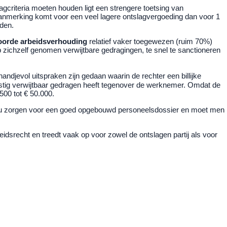
agcriteria moeten houden ligt een strengere toetsing van
aanmerking komt voor een veel lagere ontslagvergoeding dan voor 1
nden.
oorde arbeidsverhouding
relatief vaker toegewezen (ruim 70%)
p zichzelf genomen verwijtbare gedragingen, te snel te sanctioneren
handjevol uitspraken zijn gedaan waarin de rechter een billijke
rnstig verwijtbaar gedragen heeft tegenover de werknemer. Omdat de
500 tot € 50.000.
et u zorgen voor een goed opgebouwd personeelsdossier en moet men
idsrecht en treedt vaak op voor zowel de ontslagen partij als voor