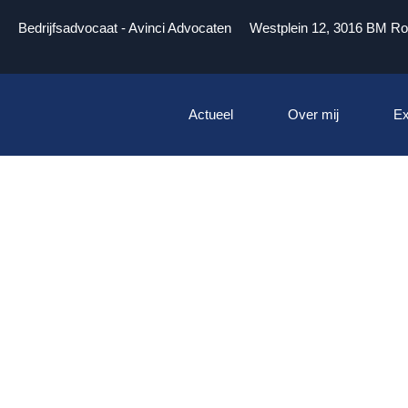
Bedrijfsadvocaat - Avinci Advocaten
Westplein 12, 3016 BM Ro
Actueel
Over mij
Ex