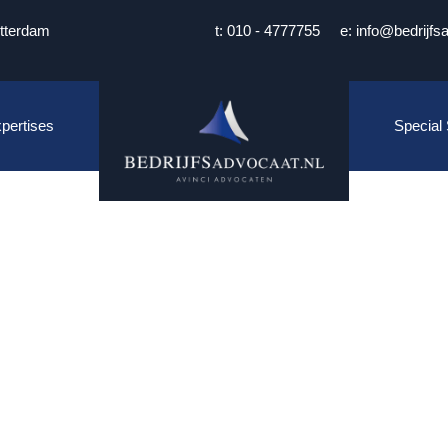
tterdam
t: 010 - 4777755
e: info@bedrijfs
pertises
Special