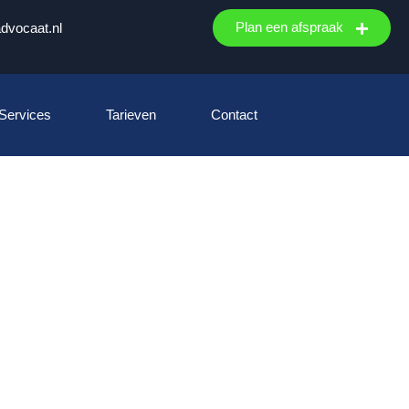
Plan een afspraak
advocaat.nl
 Services
Tarieven
Contact