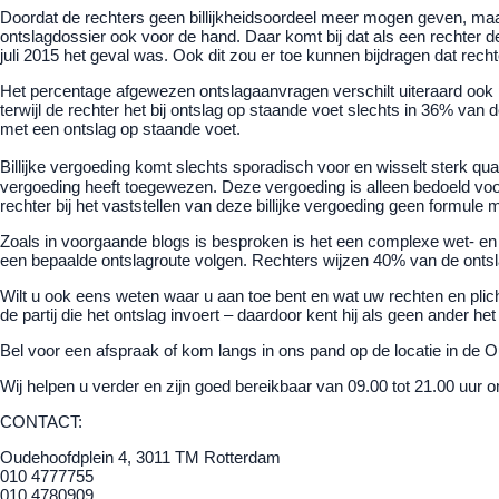
Doordat de rechters geen billijkheidsoordeel meer mogen geven, maar z
ontslagdossier ook voor de hand. Daar komt bij dat als een rechter 
juli 2015 het geval was. Ook dit zou er toe kunnen bijdragen dat re
Het percentage afgewezen ontslagaanvragen verschilt uiteraard oo
terwijl de rechter het bij ontslag op staande voet slechts in 36% va
met een ontslag op staande voet.
Billijke vergoeding komt slechts sporadisch voor en wisselt sterk qua 
vergoeding heeft toegewezen. Deze vergoeding is alleen bedoeld voor
rechter bij het vaststellen van deze billijke vergoeding geen formul
Zoals in voorgaande blogs is besproken is het een complexe wet- 
een bepaalde ontslagroute volgen. Rechters wijzen 40% van de ont
Wilt u ook eens weten waar u aan toe bent en wat uw rechten en plich
de partij die het ontslag invoert – daardoor kent hij als geen ander h
Bel voor een afspraak of kom langs in ons pand op de locatie in de
Wij helpen u verder en zijn goed bereikbaar van 09.00 tot 21.00 uur 
CONTACT:
Oudehoofdplein 4, 3011 TM Rotterdam
010 4777755
010 4780909