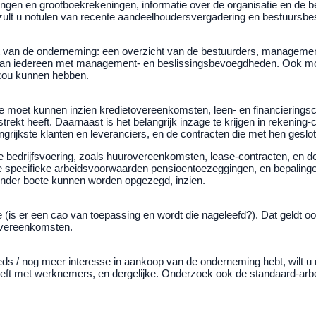
eningen en grootboekrekeningen, informatie over de organisatie en de be
t u notulen van recente aandeelhoudersvergadering en bestuursbeslu
 van de onderneming: een overzicht van de bestuurders, management
 van iedereen met management- en beslissingsbevoegdheden. Ook moe
zou kunnen hebben.
ste moet kunnen inzien kredietovereenkomsten, leen- en financiering
trekt heeft. Daarnaast is het belangrijk inzage te krijgen in reken
ngrijkste klanten en leveranciers, en de contracten die met hen geslot
 de bedrijfsvoering, zoals huurovereenkomsten, lease-contracten, en 
 specifieke arbeidsvoorwaarden pensioentoezeggingen, en bepalingen
 zonder boete kunnen worden opgezegd, inzien.
(is er een cao van toepassing en wordt die nageleefd?). Dat geldt o
overeenkomsten.
s / nog meer interesse in aankoop van de onderneming hebt, wilt u nog
heeft met werknemers, en dergelijke. Onderzoek ook de standaard-ar