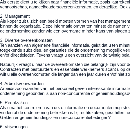
Als eerste dient u te kijken naar financiële informatie, zoals jaarrek
vennootschap, aandeelhoudersovereenkomsten, en dergelijke. Ook zul
2. Management
Als koper zult u zich een beeld moeten vormen van het management
binnen de organisatie. Deze informatie omvat ten minste de namen
de onderneming zonder wie een overname minder kans van slagen 
3. Diverse overeenkomsten
Ten aanzien van algemene financiële informatie, geldt dat u ten min
toegekende subsidies, en garanties die de onderneming mogelijk vers
en/of directieleden. Tevens vraagt u een overzicht van de twintig bela
Natuurlijk vraagt u naar de overeenkomsten die belangrijk zijn voor
Contracten met bestuurders en essentiële werknemers scant u op de
wilt u alle overeenkomsten die langer dan een jaar duren en/of niet
4. Arbeidsvoorwaarden
Arbeidsvoorwaarden van het personeel geven interessante informatie 
onderneming gebonden is aan non-concurrentie of geheimhoudings
5. Rechtzaken
Als u na het controleren van deze informatie en documenten nog steed
vinden of de onderneming betrokken is bij rechtszaken, geschillen 
Gelden er geheimhoudings- en non-concurrentiebedingen?
6. Vrijwaringen