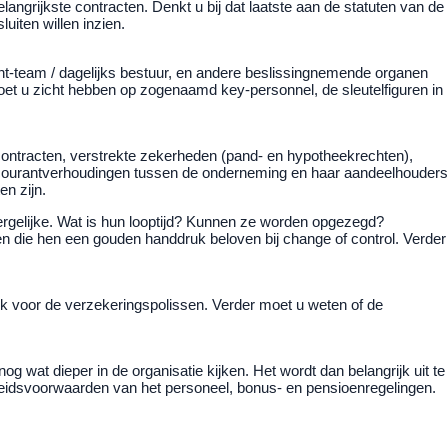
langrijkste contracten. Denkt u bij dat laatste aan de statuten van de
iten willen inzien.
-team / dagelijks bestuur, en andere beslissingnemende organen
t u zicht hebben op zogenaamd key-personnel, de sleutelfiguren in
scontracten, verstrekte zekerheden (pand- en hypotheekrechten),
ing-courantverhoudingen tussen de onderneming en haar aandeelhouders
en zijn.
dergelijke. Wat is hun looptijd? Kunnen ze worden opgezegd?
 die hen een gouden handdruk beloven bij change of control. Verder
ok voor de verzekeringspolissen. Verder moet u weten of de
 wat dieper in de organisatie kijken. Het wordt dan belangrijk uit te
beidsvoorwaarden van het personeel, bonus- en pensioenregelingen.