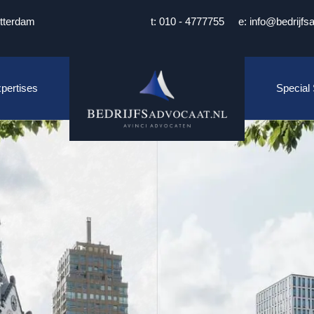
tterdam
t: 010 - 4777755
e: info@bedrijfs
pertises
Special