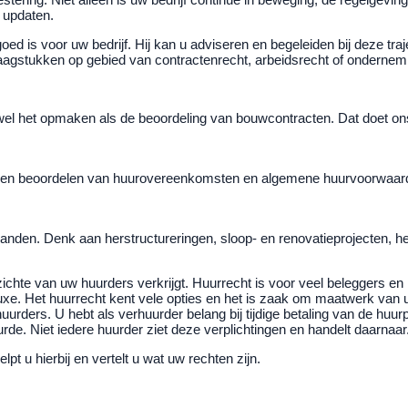
 updaten.
d is voor uw bedrijf. Hij kan u adviseren en begeleiden bij deze traje
agstukken op gebied van contractenrecht, arbeidsrecht of ondernem
zowel het opmaken als de beoordeling van bouwcontracten. Dat doet
n en beoordelen van huurovereenkomsten en algemene huurvoorwaarde
anden. Denk aan herstructureringen, sloop- en renovatieprojecten, 
pzichte van uw huurders verkrijgt. Huurrecht is voor veel beleggers 
luxe. Het huurrecht kent vele opties en het is zaak om maatwerk va
ers. U hebt als verhuurder belang bij tijdige betaling van de huurp
e. Niet iedere huurder ziet deze verplichtingen en handelt daarnaar. 
t u hierbij en vertelt u wat uw rechten zijn.