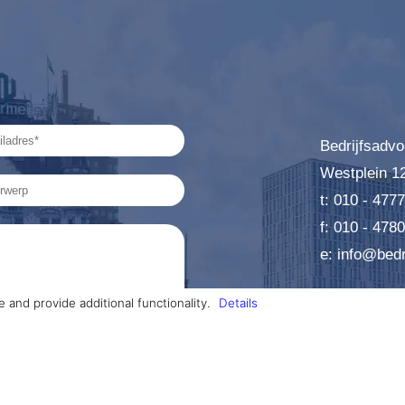
Bedrijfsadvo
Westplein 1
t: 010 - 477
f: 010 - 478
e: info@bedr
and provide additional functionality.
Details
mee akkoord.