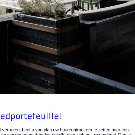
edportefeuille!
st verhuren, bent u van plan uw huurcontract om te zetten naar een
ng en nieuwe mogelijkheden ontwikkelen zich ook razendsnel. Dan is