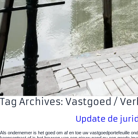
Tag Archives: Vastgoed / Ve
Update de juri
Als ondernemer is het goed om af en toe uw vastgoedportefeuille onde
koopcontract of is het bouwen van een nieuw pand nu een goede inves