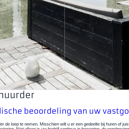
rhuurder
dische beoordeling van uw vastgo
r de loep te nemen. Misschien wilt u er een gedeelte bij huren of jui
tering. Niet alleen is uw bedrijf continue in beweging, de regelgevi