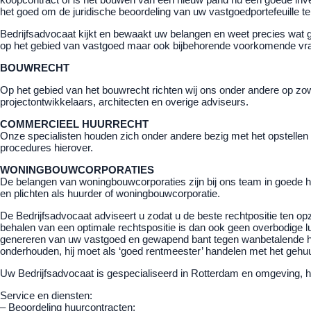
het goed om de juridische beoordeling van uw vastgoedportefeuille te
Bedrijfsadvocaat kijkt en bewaakt uw belangen en weet precies wat goe
op het gebied van vastgoed maar ook bijbehorende voorkomende vra
BOUWRECHT
Op het gebied van het bouwrecht richten wij ons onder andere op 
projectontwikkelaars, architecten en overige adviseurs.
COMMERCIEEL HUURRECHT
Onze specialisten houden zich onder andere bezig met het opstelle
procedures hierover.
WONINGBOUWCORPORATIES
De belangen van woningbouwcorporaties zijn bij ons team in goede h
en plichten als huurder of woningbouwcorporatie.
De Bedrijfsadvocaat adviseert u zodat u de beste rechtpositie ten o
behalen van een optimale rechtspositie is dan ook geen overbodige 
genereren van uw vastgoed en gewapend bant tegen wanbetalende huurd
onderhouden, hij moet als ‘goed rentmeester’ handelen met het gehuurd
Uw Bedrijfsadvocaat is gespecialiseerd in Rotterdam en omgeving, help
Service en diensten:
– Beoordeling huurcontracten;