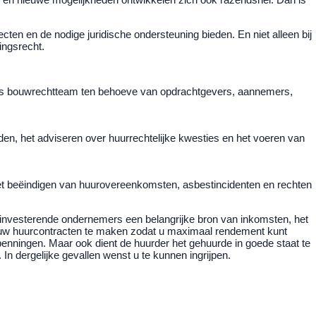
cten en de nodige juridische ondersteuning bieden. En niet alleen bij
ingsrecht.
 ons bouwrechtteam ten behoeve van opdrachtgevers, aannemers,
n, het adviseren over huurrechtelijke kwesties en het voeren van
het beëindigen van huurovereenkomsten, asbestincidenten en rechten
en investerende ondernemers een belangrijke bron van inkomsten, het
n uw huurcontracten te maken zodat u maximaal rendement kunt
enningen. Maar ook dient de huurder het gehuurde in goede staat te
In dergelijke gevallen wenst u te kunnen ingrijpen.