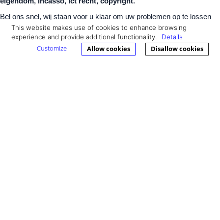
eigendom, incasso, ict recht, copyright.
Bel ons snel, wij staan voor u klaar om uw problemen op te lossen
en om u preventief honderden euro’s te besparen. Junior, senior
This website makes use of cookies to enhance browsing
advocaten en juristen bij Bedrijfsadvocaten – kijk snel naar onze
experience and provide additional functionality.
Details
tarieven en mogelijkheden.
Customize
Allow cookies
Disallow cookies
￼
Meer informatie:
Bedrijfsadvocaat
Oudehoofdplein 4,
3011 TM Rotterdam
t: 010 – 4777755
e: info@bedrijfsadvocaat.nl
Artikel 30 maart 2017 verschenen in het BTA Magazine:
Contact
Ik wil graag informatie inwinnen