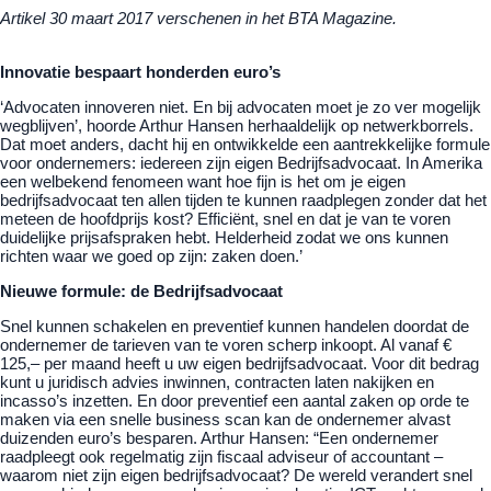
Artikel 30 maart 2017 verschenen in het BTA Magazine.
Innovatie bespaart honderden euro’s
‘Advocaten innoveren niet. En bij advocaten moet je zo ver mogelijk
wegblijven’, hoorde Arthur Hansen herhaaldelijk op netwerkborrels.
Dat moet anders, dacht hij en ontwikkelde een aantrekkelijke formule
voor ondernemers: iedereen zijn eigen Bedrijfsadvocaat. In Amerika
een welbekend fenomeen want hoe fijn is het om je eigen
bedrijfsadvocaat ten allen tijden te kunnen raadplegen zonder dat het
meteen de hoofdprijs kost? Efficiënt, snel en dat je van te voren
duidelijke prijsafspraken hebt. Helderheid zodat we ons kunnen
richten waar we goed op zijn: zaken doen.’
Nieuwe formule: de Bedrijfsadvocaat
Snel kunnen schakelen en preventief kunnen handelen doordat de
ondernemer de tarieven van te voren scherp inkoopt. Al vanaf €
125,– per maand heeft u uw eigen bedrijfsadvocaat. Voor dit bedrag
kunt u juridisch advies inwinnen, contracten laten nakijken en
incasso’s inzetten. En door preventief een aantal zaken op orde te
maken via een snelle business scan kan de ondernemer alvast
duizenden euro’s besparen. Arthur Hansen: “Een ondernemer
raadpleegt ook regelmatig zijn fiscaal adviseur of accountant –
waarom niet zijn eigen bedrijfsadvocaat? De wereld verandert snel