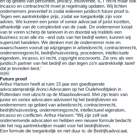
en op gebied van personeel, privacy, insolventie, ICT recht maar ook
incasso en contractrecht moet je regelmatig updaten. Wij lichten
ondernemers preventief in zodat iedereen juridisch future proof is.
Tegen een aantrekkelijke prijs, zodat we toegankelijk zijn voor
advies. We kunnen een junior of senior advocaat of jurist inzetten,
afhankelijk van de complexiteit van de zaak. De ondernemer koopt
van te voren scherp de tarieven in en doordat wij middels een
business scan alle ins –and outs van het bedrijf weten, kunnen wij
supersnel handelen. We denken met de ondernemer mee en
waarschuwen vooruit op wijzigingen in arbeidsrecht, contractenrecht,
ondernemingsrecht, bedrijfshuisvesting, procederen, intellectuele
eigendom, incasso, ict recht, copyright enzovoorts. Zie ons als een
juridisch partner van het bedrijf en dan tegen zo’n aantrekkelijk tarief
dat je tevreden bent.’
￼￼
Future proof
Arthur Hansen heeft al ruim 15 jaar een goedlopende
advocatenpraktijk Avinci Advocaten op het Oudehoofdplein in
Rotterdam met uitzicht op de Maasboulevard. Met zijn team van
junior en senior advocaten adviseert hij het bedrijfsleven en
ondernemers op gebied van arbeidsrecht, contractenrecht,
bedrijfshuisvesting, ondernemingsrecht, intellectueel eigendom,
incasso en conflicten. Arthur Hansen: “Wij zijn zelf ook
ondernemende advocaten en hebben een nieuwe formule bedacht
die het nog aantrekkelijker maakt voor het bedrijfsleven.
Een formule die toegankelijk en niet duur is: de Bedrijfsadvocaat.