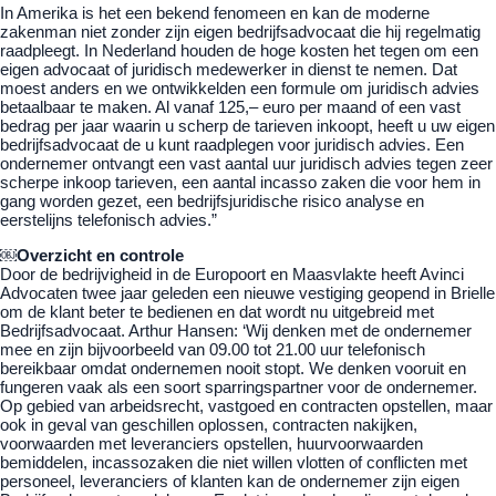
In Amerika is het een bekend fenomeen en kan de moderne
zakenman niet zonder zijn eigen bedrijfsadvocaat die hij regelmatig
raadpleegt. In Nederland houden de hoge kosten het tegen om een
eigen advocaat of juridisch medewerker in dienst te nemen. Dat
moest anders en we ontwikkelden een formule om juridisch advies
betaalbaar te maken. Al vanaf 125,– euro per maand of een vast
bedrag per jaar waarin u scherp de tarieven inkoopt, heeft u uw eigen
bedrijfsadvocaat de u kunt raadplegen voor juridisch advies. Een
ondernemer ontvangt een vast aantal uur juridisch advies tegen zeer
scherpe inkoop tarieven, een aantal incasso zaken die voor hem in
gang worden gezet, een bedrijfsjuridische risico analyse en
eerstelijns telefonisch advies.”
￼Overzicht en controle
Door de bedrijvigheid in de Europoort en Maasvlakte heeft Avinci
Advocaten twee jaar geleden een nieuwe vestiging geopend in Brielle
om de klant beter te bedienen en dat wordt nu uitgebreid met
Bedrijfsadvocaat. Arthur Hansen: ‘Wij denken met de ondernemer
mee en zijn bijvoorbeeld van 09.00 tot 21.00 uur telefonisch
bereikbaar omdat ondernemen nooit stopt. We denken vooruit en
fungeren vaak als een soort sparringspartner voor de ondernemer.
Op gebied van arbeidsrecht, vastgoed en contracten opstellen, maar
ook in geval van geschillen oplossen, contracten nakijken,
voorwaarden met leveranciers opstellen, huurvoorwaarden
bemiddelen, incassozaken die niet willen vlotten of conflicten met
personeel, leveranciers of klanten kan de ondernemer zijn eigen