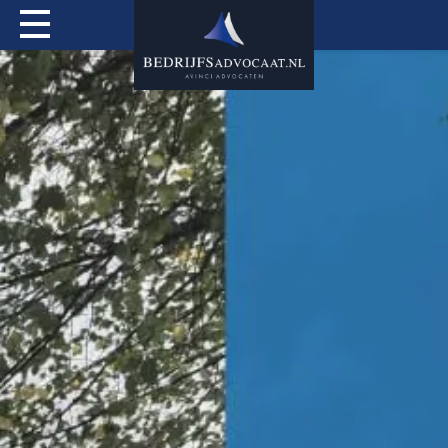
Actueel
Over mij
Expertises
Special Services
Tarieven
Contact