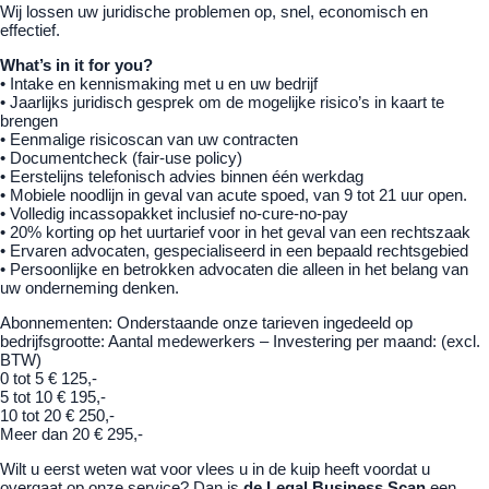
Wij lossen uw juridische problemen op, snel, economisch en
effectief.
What’s in it for you?
• Intake en kennismaking met u en uw bedrijf
• Jaarlijks juridisch gesprek om de mogelijke risico’s in kaart te
brengen
• Eenmalige risicoscan van uw contracten
• Documentcheck (fair-use policy)
• Eerstelijns telefonisch advies binnen één werkdag
• Mobiele noodlijn in geval van acute spoed, van 9 tot 21 uur open.
• Volledig incassopakket inclusief no-cure-no-pay
• 20% korting op het uurtarief voor in het geval van een rechtszaak
• Ervaren advocaten, gespecialiseerd in een bepaald rechtsgebied
• Persoonlijke en betrokken advocaten die alleen in het belang van
uw onderneming denken.
Abonnementen: Onderstaande onze tarieven ingedeeld op
bedrijfsgrootte: Aantal medewerkers – Investering per maand: (excl.
BTW)
0 tot 5 € 125,-
5 tot 10 € 195,-
10 tot 20 € 250,-
Meer dan 20 € 295,-
Wilt u eerst weten wat voor vlees u in de kuip heeft voordat u
overgaat op onze service? Dan is
de Legal Business Scan
een