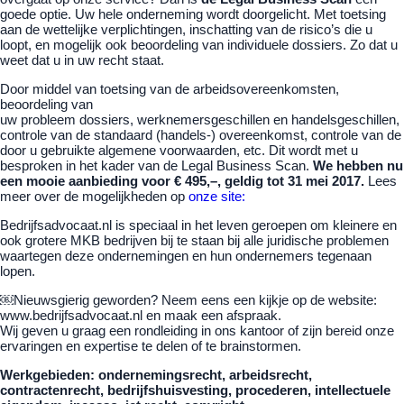
goede optie. Uw hele onderneming wordt doorgelicht. Met toetsing
aan de wettelijke verplichtingen, inschatting van de risico’s die u
loopt, en mogelijk ook beoordeling van individuele dossiers. Zo dat u
weet dat u in uw recht staat.
Door middel van toetsing van de arbeidsovereenkomsten,
beoordeling van
uw probleem dossiers, werknemersgeschillen en handelsgeschillen,
controle van de standaard (handels-) overeenkomst, controle van de
door u gebruikte algemene voorwaarden, etc. Dit wordt met u
besproken in het kader van de Legal Business Scan.
We hebben nu
een mooie aanbieding voor € 495,–, geldig tot 31 mei 2017.
Lees
meer over de mogelijkheden op
onze site:
Bedrijfsadvocaat.nl is speciaal in het leven geroepen om kleinere en
ook grotere MKB bedrijven bij te staan bij alle juridische problemen
waartegen deze ondernemingen en hun ondernemers tegenaan
lopen.
￼Nieuwsgierig geworden? Neem eens een kijkje op de website:
www.bedrijfsadvocaat.nl en maak een afspraak.
Wij geven u graag een rondleiding in ons kantoor of zijn bereid onze
ervaringen en expertise te delen of te brainstormen.
Werkgebieden: ondernemingsrecht, arbeidsrecht,
contractenrecht, bedrijfshuisvesting, procederen, intellectuele