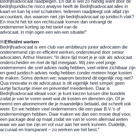
Bedrijfsadvocaat raadplegen. En dat is wel zo handig want door de
bedrijfsjuridische risico analyse heeft de Bedrijfsadvocaat alles in
kaart en kan hij snel schakelen. Iedereen raadpleegt ook altijd zijn
accountant, dus waarom niet zijn bedrijfsadvocaat op juridisch vlak?
En mocht het tot een rechtszaak komen dan ontvangt de
ondernemer korting op het tarief van de
advocaat, in mijn ogen een win-win situatie!”
￼Efficiënt werken
Bedrijfsadvocaat is een club van ambitieuze junior advocaten die
ondernemend zijn en efficiënt werken, ondersteund door senior
advocaten. Arthur Hansen: “In deze tijd moet je je ook als advocaat
onderscheiden en met de tijd meegaan. Wij zien veel jonge
ondernemers die snel advies nodig hebben, veel online zichtbaar zijn
en goed juridisch advies nodig hebben zonder meteen hoge kosten
te maken. Soms denken we: waarom bestond dit eigenlijk nog niet?
Qua innovatie in de advocatuur is dit eigenlijk heel simpel: geen
uurtje factuurtje meer en preventief meedenken. Daar is
Bedrijfsadvocaat ideaal voor: je kunt kiezen tussen drie bundels
zodat je van te voren weet wat de kosten en diensten zijn. Of je
neemt een abonnement die je maandelijks betaald, dat scheelt ook
weer. En we hebben veel ondernemers die een paar B.V.’s of
ondernemingen hebben. Daar maken we dan een mooie deal voor,
een package deal op maat zodat we van te voren allemaal weten
waar we aan toe zijn en vol vuur aan het werk kunnen. Duidelijk,
accuraat en transparant – zo werken we het best.”