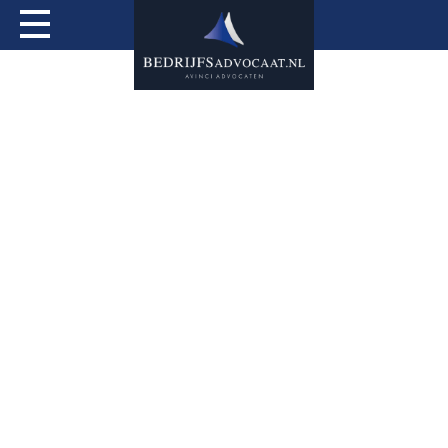
Actueel
Over mij
Expertises
Special Services
Tarieven
Contact