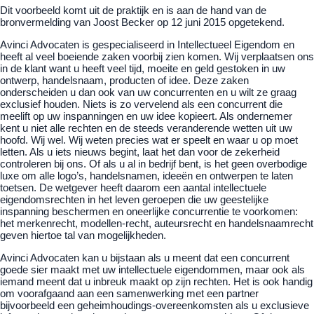
Dit voorbeeld komt uit de praktijk en is aan de hand van de
bronvermelding van Joost Becker op 12 juni 2015 opgetekend.
Avinci Advocaten is gespecialiseerd in Intellectueel Eigendom en
heeft al veel boeiende zaken voorbij zien komen. Wij verplaatsen ons
in de klant want u heeft veel tijd, moeite en geld gestoken in uw
ontwerp, handelsnaam, producten of idee. Deze zaken
onderscheiden u dan ook van uw concurrenten en u wilt ze graag
exclusief houden. Niets is zo vervelend als een concurrent die
meelift op uw inspanningen en uw idee kopieert. Als ondernemer
kent u niet alle rechten en de steeds veranderende wetten uit uw
hoofd. Wij wel. Wij weten precies wat er speelt en waar u op moet
letten. Als u iets nieuws begint, laat het dan voor de zekerheid
controleren bij ons. Of als u al in bedrijf bent, is het geen overbodige
luxe om alle logo’s, handelsnamen, ideeën en ontwerpen te laten
toetsen. De wetgever heeft daarom een aantal intellectuele
eigendomsrechten in het leven geroepen die uw geestelijke
inspanning beschermen en oneerlijke concurrentie te voorkomen:
het merkenrecht, modellen-recht, auteursrecht en handelsnaamrecht
geven hiertoe tal van mogelijkheden.
Avinci Advocaten kan u bijstaan als u meent dat een concurrent
goede sier maakt met uw intellectuele eigendommen, maar ook als
iemand meent dat u inbreuk maakt op zijn rechten. Het is ook handig
om voorafgaand aan een samenwerking met een partner
bijvoorbeeld een geheimhoudings-overeenkomsten als u exclusieve