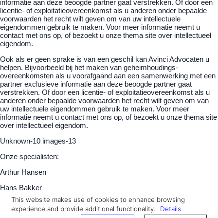
informatie aan deze beoogde partner gaat verstrekken. Of door een
licentie- of exploitatieovereenkomst als u anderen onder bepaalde
voorwaarden het recht wilt geven om van uw intellectuele
eigendommen gebruik te maken. Voor meer informatie neemt u
contact met ons op, of bezoekt u onze thema site over intellectueel
eigendom.
Ook als er geen sprake is van een geschil kan Avinci Advocaten u
helpen. Bijvoorbeeld bij het maken van geheimhoudings-
overeenkomsten als u voorafgaand aan een samenwerking met een
partner exclusieve informatie aan deze beoogde partner gaat
verstrekken. Of door een licentie- of exploitatieovereenkomst als u
anderen onder bepaalde voorwaarden het recht wilt geven om van
uw intellectuele eigendommen gebruik te maken. Voor meer
informatie neemt u contact met ons op, of bezoekt u onze thema site
over intellectueel eigendom.
Unknown-10 images-13
Onze specialisten:
Arthur Hansen
Hans Bakker
This website makes use of cookies to enhance browsing
Speciaal voor het bedrijfsleven hebben we gunstige
experience and provide additional functionality.
Details
bedrijfsabonnementen in het leven geroepen waarin we een aantal