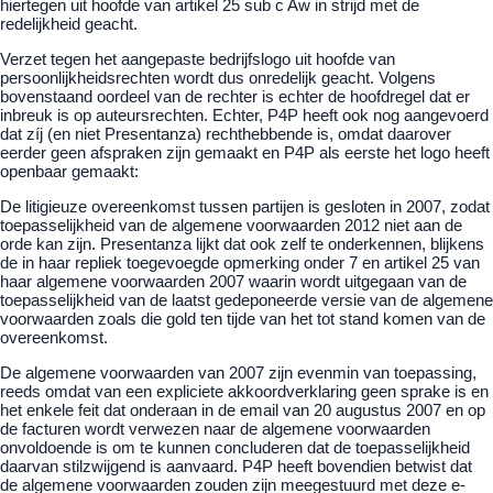
hiertegen uit hoofde van artikel 25 sub c Aw in strijd met de
redelijkheid geacht.
Verzet tegen het aangepaste bedrijfslogo uit hoofde van
persoonlijkheidsrechten wordt dus onredelijk geacht. Volgens
bovenstaand oordeel van de rechter is echter de hoofdregel dat er
inbreuk is op auteursrechten. Echter, P4P heeft ook nog aangevoerd
dat zíj (en niet Presentanza) rechthebbende is, omdat daarover
eerder geen afspraken zijn gemaakt en P4P als eerste het logo heeft
openbaar gemaakt:
De litigieuze overeenkomst tussen partijen is gesloten in 2007, zodat
toepasselijkheid van de algemene voorwaarden 2012 niet aan de
orde kan zijn. Presentanza lijkt dat ook zelf te onderkennen, blijkens
de in haar repliek toegevoegde opmerking onder 7 en artikel 25 van
haar algemene voorwaarden 2007 waarin wordt uitgegaan van de
toepasselijkheid van de laatst gedeponeerde versie van de algemene
voorwaarden zoals die gold ten tijde van het tot stand komen van de
overeenkomst.
De algemene voorwaarden van 2007 zijn evenmin van toepassing,
reeds omdat van een expliciete akkoordverklaring geen sprake is en
het enkele feit dat onderaan in de email van 20 augustus 2007 en op
de facturen wordt verwezen naar de algemene voorwaarden
onvoldoende is om te kunnen concluderen dat de toepasselijkheid
daarvan stilzwijgend is aanvaard. P4P heeft bovendien betwist dat
de algemene voorwaarden zouden zijn meegestuurd met deze e-