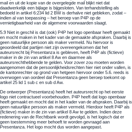
mail en uit de kopie van de overgelegde mail blijkt niet dat
daadwerkelijk een bijlage is bijgesloten. Van terhandstelling als
bedoeld in artikel 6:234 lid 2 BW is derhalve niet gebleken, zodat –
indien al van toepassing – het beroep van P4P op de
vernietigbaarheid van de algemene voorwaarden slaagt.
5.9 Niet in geschil is dat (ook) P4P het logo openbaar heeft gemaakt
en mocht maken in het kader van de gemaakte afspraken. Daarbij is
geen natuurlijke persoon als maker vermeld. Nu hiervoor is
geoordeeld dat partijen niet zijn overeengekomen dat het
auteursrecht bij Presentanza is gebleven, heeft P4P als (fictieve)
maker in de zin van artikel 8 Aw en daarmee als
auteursrechthebbende te gelden. Voor zover zou moeten worden
aangenomen dat de persoonlijkheidsrechten hier niet onder vallen, is
de kantonrechter op grond van hetgeen hiervoor onder 5.6. reeds is
overwogen van oordeel dat Presentanza geen beroep toekomt op
artikel 25 lid 1 sub c en sub d Aw.
De ontwerper (Presentanza) heeft het auteursrecht op het eerste
logo niet contractueel voorbehouden. P4P heeft dat logo openbaar
heeft gemaakt en mocht dat in het kader van de afspraken. Daarbij is
geen natuurlijke persoon als maker vermeld. Hierdoor heeft P4P als
(fictieve) maker in de zin van artikel 8 Aw te gelden. Indien deze
redenering van de Rechtbank wordt gevolgd, is het logisch dat er
geen toestemming meer behoeft te worden gevraagd aan
Presentanza. Het logo mocht dus worden aangepast.