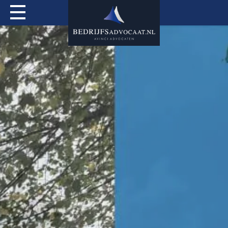
Actueel
Over mij
Expertises
Special Services
Tarieven
Contact