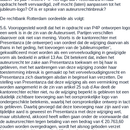
opdracht heeft vervaardigd, zelf mocht (laten) aanpassen tot het
jubileum-logo? Of is er sprake van auteursrechtinbreuk?
De rechtbank Rotterdam oordeelde als volgt:
5.6. Vooropgesteld wordt dat het in opdracht van P4P ontworpen logo
een werk is in de zin van de Auteurswet. Partijen verschillen
daarover ook niet van mening. Voorts is de kantonrechter met
Presentanza (de ontwerper) van oordeel dat de wijziging daarvan als
thans in het geding, het toevoegen van de ‘jubileumspetter’,
gekwalificeerd moet worden als een verveelvoudiging in gewijzigde
vorm als bedoeld in artikel 13 Aw. Dit betekent dat, indien het
auteursrecht ter zake aan Presentanza toekwam en bij haar is
gebleven, met het aanbrengen van deze wijziging zonder haar
toestemming inbreuk is gemaakt op het verveelvoudigingsrecht en
Presentanza zich daartegen alsdan in beginsel kan verzetten. De
stelling van Presentanza dat deze wijziging als een verminking moet
worden aangemerkt in de zin van artikel 25 sub d Aw deelt de
kantonrechter echter niet, nu de wijziging beperkt is gebleven tot een
duidelijk zichtbare toevoeging aan het oorspronkelijke logo van
ondergeschikte betekenis, waarbij het oorspronkelijke ontwerp in tact
is gebleven. Daarbij gevoegd dat deze toevoeging naar zijn aard van
tijdelijke aard is geweest en Presentanza met deze wijziging wel,
maar uitsluitend, akkoord heeft willen gaan onder de voorwaarde dat
de auteursrechten tegen betaling van een bedrag van € 20.763,60
zouden worden overgedragen, wordt het alsnog geboden verzet