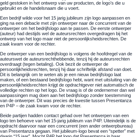
geld gestoken in het ontwerp van uw producten, de logo’s die u
gebruikt en de handelsnaam die u voert.
Een bedrijf wilde voor het 15 jarig jubileum zijn logo aanpassen en
ging na een debacle met zijn ontwerper naar de concurrent van de
ontwerper om het bedrijfslogo aan te passen. De eerste ontwerper
(auteur) had destijds wel de auteursrechten overgedragen bij het
ontwerp van het logo maar niet de persoonlijksheidsrechten. De
zaak kwam voor de rechter.
De ontwerper van een bedrijfslogo is volgens de hoofdregel van de
auteurswet de auteursrechthebbende, tenzij hij de auteursrechten
overdraagt (tegen betaling). Ook bezit de ontwerper de
persoonlijkheidsrechten, tenzij hij daar schriftelijk afstand van doet.
Dit is belangrijk om te weten als je een nieuw bedrijfslogo laat
maken, of een bestaand bedrijfslogo hebt, want met uitsluiting van de
persoonlijkheidsrechten krijgt de opdrachtgever niet automatisch de
volledige rechten op het logo. De vraag is of de ondernemer dan wel
aanpassingen mag doen aan het bedrijfslogo zonder toestemming
van de ontwerper. Dit was precies de kwestie tussen Presentanza
en P4P – de zaak kwam voor de rechter.
Beide partijen hadden contact gehad over het ontwerpen van een
logo ten behoeve van het 15-jarig jubileum van P4P. Uiteindelijk is de
opdracht daarvoor naar een concurrent (een ander ontwerpbureau)
van Presentanza gegaan. Het jubileum-logo bevat een “spetter” met
daarin “15 jaar”. Mocht P4P het logo dat Presentanza in haar