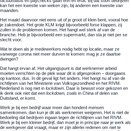
factuurbasis en paychecks gaan erin en eruit. Bij dat soort bedrijven
kan het een kwestie van weken zijn, bij anderen een kwestie van
maanden.
Het maakt daarvoor niet eens uit of je groot of klein bent, vooral hoe
je zakendoet. Het grote KLM krijgt bijvoorbeeld forse klappen, zij
zullen in de problemen komen. Het hangt wel sterk af van de
branche. Heb je bijvoorbeeld een supermarkt, dan sta je niet per se
slecht voor.
Wat te doen als je medewerkers nodig hebt op locatie, maar ze
vanwege corona niet meer durven te komen: mag je ze daartoe
dwingen?
Dat hangt ervan af. Het uitgangspunt is dat werknemer arbeid
moeten verrichten op de plek waar dit is afgesproken – doorgaans
op kantoor, dus. In dit geval ligt het anders. Het hangt nu af van de
richtlijnen van het Ministerie van Volksgezondheid en het RIVM.
Nederland is nog niet in
lockdown
. Daar is bewust voor gekozen en
ik denk ook niet dat een
lockdown,
zoals in China of delen van
Duitsland, er komt.
Werk je bij een bedrijf waar meer dan honderd mensen
samenkomen, dan kun je dit als werknemer weigeren. Het is niet de
bedoeling dat bedrijven ingaan tegen de richtlijnen van het RIVM.
Werk je bij een kleiner bedrijf, dan moet je in principe naar je werk als
de werkgever dat vraagt, maar er zijn allerlei redenen om niet te