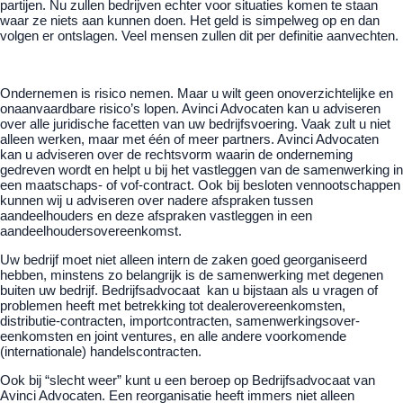
partijen. Nu zullen bedrijven echter voor situaties komen te staan
waar ze niets aan kunnen doen. Het geld is simpelweg op en dan
volgen er ontslagen. Veel mensen zullen dit per definitie aanvechten.
Ondernemen is risico nemen. Maar u wilt geen onoverzichtelijke en
onaanvaardbare risico’s lopen. Avinci Advocaten kan u adviseren
over alle juridische facetten van uw bedrijfsvoering. Vaak zult u niet
alleen werken, maar met één of meer partners. Avinci Advocaten
kan u adviseren over de rechtsvorm waarin de onderneming
gedreven wordt en helpt u bij het vastleggen van de samenwerking in
een maatschaps- of vof-contract. Ook bij besloten vennootschappen
kunnen wij u adviseren over nadere afspraken tussen
aandeelhouders en deze afspraken vastleggen in een
aandeelhoudersovereenkomst.
Uw bedrijf moet niet alleen intern de zaken goed georganiseerd
hebben, minstens zo belangrijk is de samenwerking met degenen
buiten uw bedrijf. Bedrijfsadvocaat kan u bijstaan als u vragen of
problemen heeft met betrekking tot dealerovereenkomsten,
distributie-contracten, importcontracten, samenwerkingsover-
eenkomsten en joint ventures, en alle andere voorkomende
(internationale) handelscontracten.
Ook bij “slecht weer” kunt u een beroep op Bedrijfsadvocaat van
Avinci Advocaten. Een reorganisatie heeft immers niet alleen