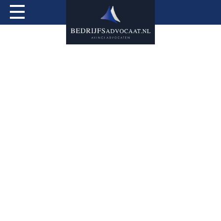
Actueel
Over mij
Expertises
Special Services
Tarieven
Contact