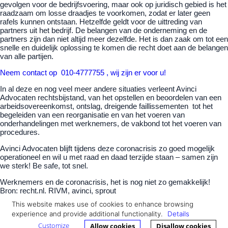
gevolgen voor de bedrijfsvoering, maar ook op juridisch gebied is het
raadzaam om losse draadjes te voorkomen, zodat er later geen
rafels kunnen ontstaan. Hetzelfde geldt voor de uittreding van
partners uit het bedrijf. De belangen van de onderneming en de
partners zijn dan niet altijd meer dezelfde. Het is dan zaak om tot een
snelle en duidelijk oplossing te komen die recht doet aan de belangen
van alle partijen.
Neem contact op
010-4777755 , wij zijn er voor u!
In al deze en nog veel meer andere situaties verleent Avinci
Advocaten rechtsbijstand, van het opstellen en beoordelen van een
arbeidsovereenkomst, ontslag, dreigende faillissementen tot het
begeleiden van een reorganisatie en van het voeren van
onderhandelingen met werknemers, de vakbond tot het voeren van
procedures.
Avinci Advocaten blijft tijdens deze coronacrisis zo goed mogelijk
operationeel en wil u met raad en daad terzijde staan – samen zijn
we sterk! Be safe, tot snel.
Werknemers en de coronacrisis, het is nog niet zo gemakkelijk!
Bron: recht.nl. RIVM, avinci, sprout
This website makes use of cookies to enhance browsing
experience and provide additional functionality.
Details
Customize
Allow cookies
Disallow cookies