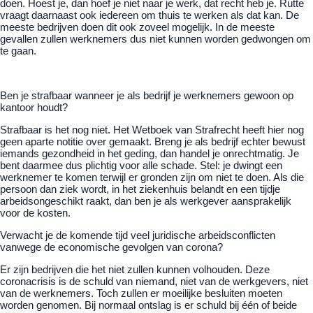
doen. Hoest je, dan hoef je niet naar je werk, dat recht heb je. Rutte
vraagt daarnaast ook iedereen om thuis te werken als dat kan. De
meeste bedrijven doen dit ook zoveel mogelijk. In de meeste
gevallen zullen werknemers dus niet kunnen worden gedwongen om
te gaan.
Ben je strafbaar wanneer je als bedrijf je werknemers gewoon op
kantoor houdt?
Strafbaar is het nog niet. Het Wetboek van Strafrecht heeft hier nog
geen aparte notitie over gemaakt. Breng je als bedrijf echter bewust
iemands gezondheid in het geding, dan handel je onrechtmatig. Je
bent daarmee dus plichtig voor alle schade. Stel: je dwingt een
werknemer te komen terwijl er gronden zijn om niet te doen. Als die
persoon dan ziek wordt, in het ziekenhuis belandt en een tijdje
arbeidsongeschikt raakt, dan ben je als werkgever aansprakelijk
voor de kosten.
Verwacht je de komende tijd veel juridische arbeidsconflicten
vanwege de economische gevolgen van corona?
Er zijn bedrijven die het niet zullen kunnen volhouden. Deze
coronacrisis is de schuld van niemand, niet van de werkgevers, niet
van de werknemers. Toch zullen er moeilijke besluiten moeten
worden genomen. Bij normaal ontslag is er schuld bij één of beide