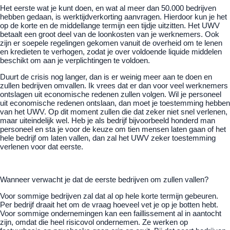
Het eerste wat je kunt doen, en wat al meer dan 50.000 bedrijven
hebben gedaan, is werktijdverkorting aanvragen. Hierdoor kun je het
op de korte en de middellange termijn een tijdje uitzitten. Het UWV
betaalt een groot deel van de loonkosten van je werknemers. Ook
zijn er soepele regelingen gekomen vanuit de overheid om te lenen
en kredieten te verhogen, zodat je over voldoende liquide middelen
beschikt om aan je verplichtingen te voldoen.
Duurt de crisis nog langer, dan is er weinig meer aan te doen en
zullen bedrijven omvallen. Ik vrees dat er dan voor veel werknemers
ontslagen uit economische redenen zullen volgen. Wil je personeel
uit economische redenen ontslaan, dan moet je toestemming hebben
van het UWV. Op dit moment zullen die dat zeker niet snel verlenen,
maar uiteindelijk wel. Heb je als bedrijf bijvoorbeeld honderd man
personeel en sta je voor de keuze om tien mensen laten gaan of het
hele bedrijf om laten vallen, dan zal het UWV zeker toestemming
verlenen voor dat eerste.
Wanneer verwacht je dat de eerste bedrijven om zullen vallen?
Voor sommige bedrijven zal dat al op hele korte termijn gebeuren.
Per bedrijf draait het om de vraag hoeveel vet je op je botten hebt.
Voor sommige ondernemingen kan een faillissement al in aantocht
zijn, omdat die heel risicovol ondernemen. Ze werken op