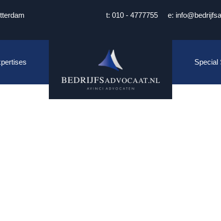
tterdam
t: 010 - 4777755
e: info@bedrijfs
pertises
Special