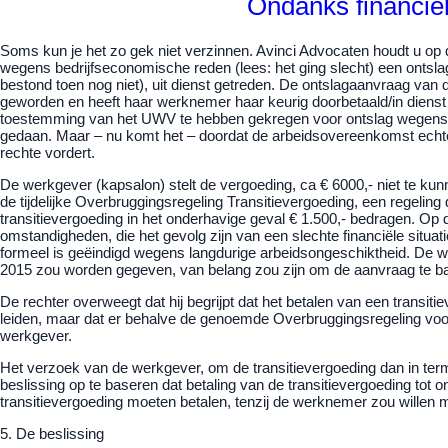
Ondanks financiël
Soms kun je het zo gek niet verzinnen. Avinci Advocaten houdt u op
wegens bedrijfseconomische reden (lees: het ging slecht) een ontsl
bestond toen nog niet), uit dienst getreden. De ontslagaanvraag va
geworden en heeft haar werknemer haar keurig doorbetaald/in diens
toestemming van het UWV te hebben gekregen voor ontslag wegens la
gedaan. Maar – nu komt het – doordat de arbeidsovereenkomst echter
rechte vordert.
De werkgever (kapsalon) stelt de vergoeding, ca € 6000,- niet te kun
de tijdelijke Overbruggingsregeling Transitievergoeding, een regeling
transitievergoeding in het onderhavige geval € 1.500,- bedragen. O
omstandigheden, die het gevolg zijn van een slechte financiële sit
formeel is geëindigd wegens langdurige arbeidsongeschiktheid. De wer
2015 zou worden gegeven, van belang zou zijn om de aanvraag te ba
De rechter overweegt dat hij begrijpt dat het betalen van een trans
leiden, maar dat er behalve de genoemde Overbruggingsregeling voor 
werkgever.
Het verzoek van de werkgever, om de transitievergoeding dan in te
beslissing op te baseren dat betaling van de transitievergoeding tot
transitievergoeding moeten betalen, tenzij de werknemer zou willen
5. De beslissing