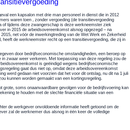
ransitievergoeding
eval een kapsalon met drie man personeel in dienst die in 2012
ers waren toen , zonder vergoeding (de transitievergoeding
na of tijdens deze zwangerschap is deze werkneemster ziek
gever in 2015 de arbeidsovereenkomst alsnog opgezegd – na
2015, net vóór de inwerkingtreding van de Wet Werk en Zekerheid
eeft de werkneemster recht op een transitievergoeding, die zij in
is ingegeven door bedrijfseconomische omstandigheden, een beroep op
die in zwaar weer verkeren. Met toepassing van deze regeling zou de
e arbeidsovereenkomst is geëindigd wegens bedrijfseconomische
ingsregeling gaat dus niet op, omdat deze arbeidsovereenkomst
werd gedaan niet voorzien dat het voor dit ontslag, nu dit na 1 juli
 zou kunnen worden gemaakt van een kortingsregeling.
tot grote, soms onaanvaardbare gevolgen voor de bedrijfsvoering kan
ekening te houden met de slechte financiële situatie van een
chter de werkgever onvoldoende informatie heeft getoond om de
gever zal de werknemer dus alsnog in één keer de volledige