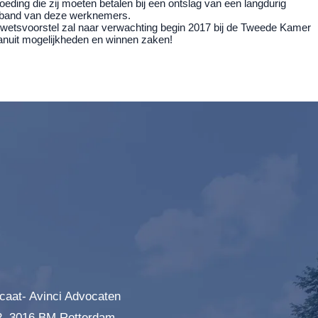
ing die zij moeten betalen bij een ontslag van een langdurig
rband van deze werknemers.
et wetsvoorstel zal naar verwachting begin 2017 bij de Tweede Kamer
anuit mogelijkheden en winnen zaken!
caat- Avinci Advocaten
2, 3016 BM Rotterdam