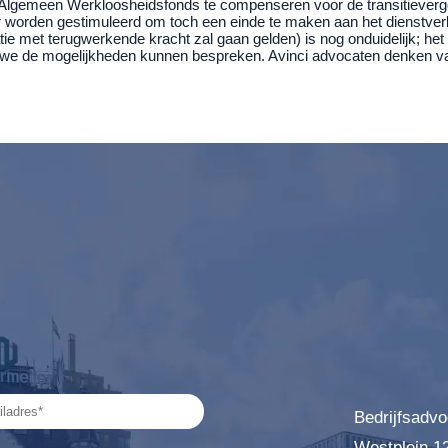
lgemeen Werkloosheidsfonds te compenseren voor de transitievergoed
worden gestimuleerd om toch een einde te maken aan het dienstve
atie met terugwerkende kracht zal gaan gelden) is nog onduidelijk; h
t we de mogelijkheden kunnen bespreken. Avinci advocaten denken v
Bedrijfsadvo
Westplein 1