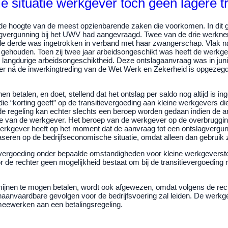
e situatie werkgever toch geen lagere t
 de hoogte van de meest opzienbarende zaken die voorkomen. In dit g
agvergunning bij het UWV had aangevraagd. Twee van de drie werknem
n de derde was ingetrokken in verband met haar zwangerschap. Vlak 
t gehouden. Toen zij twee jaar arbeidsongeschikt was heeft de werk
ngdurige arbeidsongeschiktheid. Deze ontslagaanvraag was in juni 
 ná de inwerkingtreding van de Wet Werk en Zekerheid is opgezegd, h
nen betalen, en doet, stellend dat het ontslag per saldo nog altijd 
 die “korting geeft” op de transitievergoeding aan kleine werkgevers 
p de regeling kan echter slechts een beroep worden gedaan indien d
uatie van de werkgever. Het beroep van de werkgever op de overbrugg
kgever heeft op het moment dat de aanvraag tot een ontslagverguning 
seren op de bedrijfseconomische situatie, omdat alleen dan gebruik
itievergoeding onder bepaalde omstandigheden voor kleine werkgevers
de rechter geen mogelijkheid bestaat om bij de transitievergoeding r
rmijnen te mogen betalen, wordt ook afgewezen, omdat volgens de re
 onaanvaardbare gevolgen voor de bedrijfsvoering zal leiden. De werk
 meewerken aan een betalingsregeling.