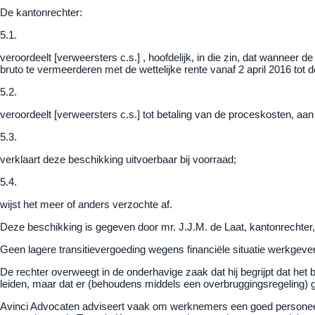
De kantonrechter:
5.1.
veroordeelt [verweersters c.s.] , hoofdelijk, in die zin, dat wanneer d
bruto te vermeerderen met de wettelijke rente vanaf 2 april 2016 tot 
5.2.
veroordeelt [verweersters c.s.] tot betaling van de proceskosten, aa
5.3.
verklaart deze beschikking uitvoerbaar bij voorraad;
5.4.
wijst het meer of anders verzochte af.
Deze beschikking is gegeven door mr. J.J.M. de Laat, kantonrechter, e
Geen lagere transitievergoeding wegens financiële situatie werkgeve
De rechter overweegt in de onderhavige zaak dat hij begrijpt dat he
leiden, maar dat er (behoudens middels een overbruggingsregeling) ge
Avinci Advocaten adviseert vaak om werknemers een goed personeels