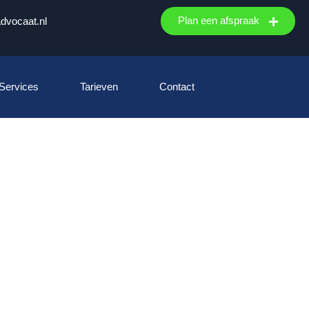
Plan een afspraak
advocaat.nl
 Services
Tarieven
Contact