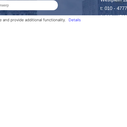
t: 010 - 477
f: 010 - 478
and provide additional functionality.
Details
e: info@bedr
mee akkoord.