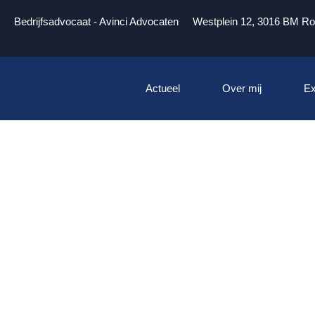
Bedrijfsadvocaat - Avinci Advocaten
Westplein 12, 3016 BM Ro
Actueel
Over mij
Ex