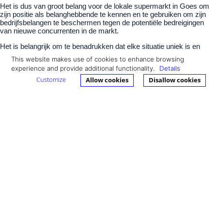
Het is dus van groot belang voor de lokale supermarkt in Goes om
zijn positie als belanghebbende te kennen en te gebruiken om zijn
bedrijfsbelangen te beschermen tegen de potentiële bedreigingen
van nieuwe concurrenten in de markt.
Het is belangrijk om te benadrukken dat elke situatie uniek is en
beoordeeld moet worden op basis van de specifieke
This website makes use of cookies to enhance browsing
omstandigheden. Daarom is het raadzaam om juridisch advies in te
experience and provide additional functionality.
Details
winnen om te bepalen of een onderneming in een bepaald geval als
belanghebbende kan worden aangemerkt.
Customize
Allow cookies
Disallow cookies
Contact
Ik wil graag informatie inwinnen
Mail mij voor een gratis eerste gesprek