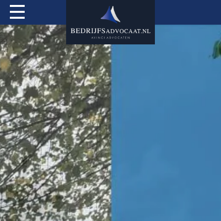
Actueel
Over mij
Expertises
Special Services
Tarieven
Contact