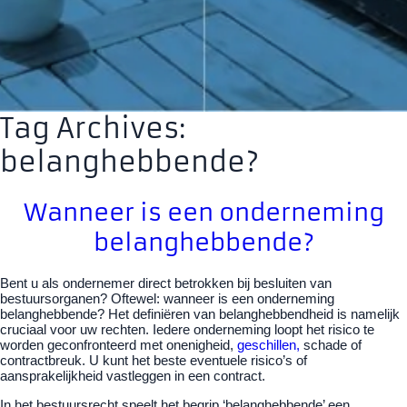
Tag Archives:
belanghebbende?
Wanneer is een onderneming
belanghebbende?
Bent u als ondernemer direct betrokken bij besluiten van
bestuursorganen? Oftewel: wanneer is een onderneming
belanghebbende? Het definiëren van belanghebbendheid is namelijk
cruciaal voor uw rechten. Iedere onderneming loopt het risico te
worden geconfronteerd met onenigheid,
geschillen,
schade of
contractbreuk. U kunt het beste eventuele risico’s of
aansprakelijkheid vastleggen in een contract.
In het bestuursrecht speelt het begrip ‘belanghebbende’ een