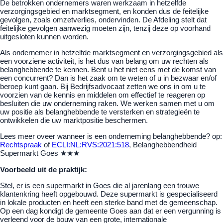
De betrokken ondernemers waren werkzaam in hetzelfde
verzorgingsgebied en marktsegment, en konden dus de feitelijke
gevolgen, zoals omzetverlies, ondervinden. De Afdeling stelt dat
feitelijke gevolgen aanwezig moeten zijn, tenzij deze op voorhand
uitgesloten kunnen worden.
Als ondernemer in hetzelfde marktsegment en verzorgingsgebied als
een voorziene activiteit, is het dus van belang om uw rechten als
belanghebbende te kennen. Bent u het niet eens met de komst van
een concurrent? Dan is het zaak om te weten of u in bezwaar en/of
beroep kunt gaan. Bij Bedrijfsadvocaat zetten we ons in om u te
voorzien van de kennis en middelen om effectief te reageren op
besluiten die uw onderneming raken. We werken samen met u om
uw positie als belanghebbende te versterken en strategieën te
ontwikkelen die uw marktpositie beschermen.
Lees meer oveer wanneer is een onderneming belanghebbende? op:
Rechtspraak
of
ECLI:NL:RVS:2021:518
, Belanghebbendheid
Supermarkt Goes
★★★
Voorbeeld uit de praktijk:
Stel, er is een supermarkt in Goes die al jarenlang een trouwe
klantenkring heeft opgebouwd. Deze supermarkt is gespecialiseerd
in lokale producten en heeft een sterke band met de gemeenschap.
Op een dag kondigt de gemeente Goes aan dat er een vergunning is
verleend voor de bouw van een grote, internationale