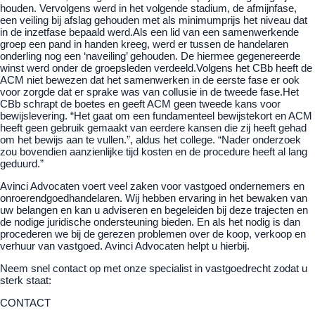
houden. Vervolgens werd in het volgende stadium, de afmijnfase,
een veiling bij afslag gehouden met als minimumprijs het niveau dat
in de inzetfase bepaald werd.Als een lid van een samenwerkende
groep een pand in handen kreeg, werd er tussen de handelaren
onderling nog een ‘naveiling’ gehouden. De hiermee gegenereerde
winst werd onder de groepsleden verdeeld.Volgens het CBb heeft de
ACM niet bewezen dat het samenwerken in de eerste fase er ook
voor zorgde dat er sprake was van collusie in de tweede fase.Het
CBb schrapt de boetes en geeft ACM geen tweede kans voor
bewijslevering. “Het gaat om een fundamenteel bewijstekort en ACM
heeft geen gebruik gemaakt van eerdere kansen die zij heeft gehad
om het bewijs aan te vullen.”, aldus het college. “Nader onderzoek
zou bovendien aanzienlijke tijd kosten en de procedure heeft al lang
geduurd.”
Avinci Advocaten voert veel zaken voor vastgoed ondernemers en
onroerendgoedhandelaren. Wij hebben ervaring in het bewaken van
uw belangen en kan u adviseren en begeleiden bij deze trajecten en
de nodige juridische ondersteuning bieden. En als het nodig is dan
procederen we bij de gerezen problemen over de koop, verkoop en
verhuur van vastgoed. Avinci Advocaten helpt u hierbij.
Neem snel contact op met onze specialist in vastgoedrecht zodat u
sterk staat:
CONTACT