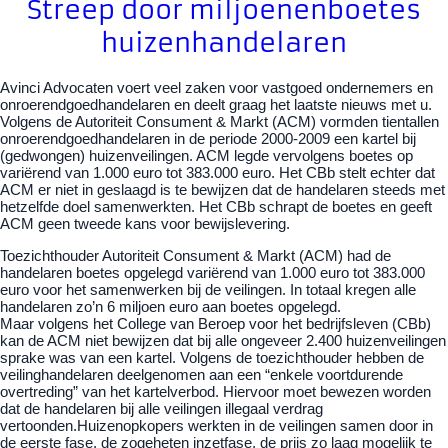
Streep door miljoenenboetes
huizenhandelaren
Avinci Advocaten voert veel zaken voor vastgoed ondernemers en
onroerendgoedhandelaren en deelt graag het laatste nieuws met u.
Volgens de Autoriteit Consument & Markt (ACM) vormden tientallen
onroerendgoedhandelaren in de periode 2000-2009 een kartel bij
(gedwongen) huizenveilingen. ACM legde vervolgens boetes op
variërend van 1.000 euro tot 383.000 euro. Het CBb stelt echter dat
ACM er niet in geslaagd is te bewijzen dat de handelaren steeds met
hetzelfde doel samenwerkten. Het CBb schrapt de boetes en geeft
ACM geen tweede kans voor bewijslevering.
Toezichthouder Autoriteit Consument & Markt (ACM) had de
handelaren boetes opgelegd variërend van 1.000 euro tot 383.000
euro voor het samenwerken bij de veilingen. In totaal kregen alle
handelaren zo’n 6 miljoen euro aan boetes opgelegd.
Maar volgens het College van Beroep voor het bedrijfsleven (CBb)
kan de ACM niet bewijzen dat bij alle ongeveer 2.400 huizenveilingen
sprake was van een kartel. Volgens de toezichthouder hebben de
veilinghandelaren deelgenomen aan een “enkele voortdurende
overtreding” van het kartelverbod. Hiervoor moet bewezen worden
dat de handelaren bij alle veilingen illegaal verdrag
vertoonden.Huizenopkopers werkten in de veilingen samen door in
de eerste fase, de zogeheten inzetfase, de prijs zo laag mogelijk te