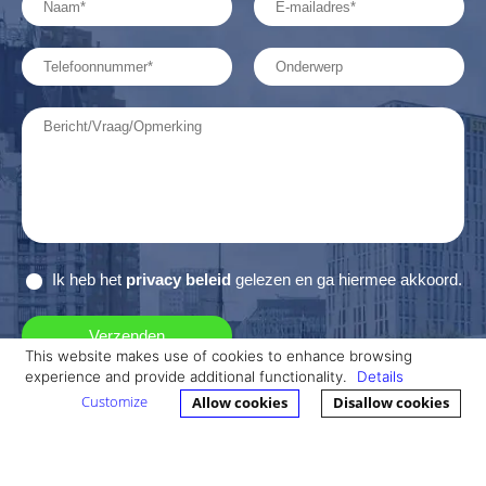
Ik heb het
privacy beleid
gelezen en ga hiermee akkoord.
This website makes use of cookies to enhance browsing
experience and provide additional functionality.
Details
Bedrijfsadvocaat- Avinci Advocaten
Customize
Allow cookies
Disallow cookies
Westplein 12, 3016 BM Rotterdam
t: 010 - 4777755