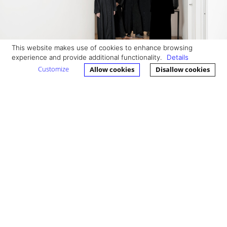
This website makes use of cookies to enhance browsing
experience and provide additional functionality.
Details
Customize
Allow cookies
Disallow cookies
In al deze en nog veel meer andere situaties verleent
Bedrijfsadvocaat of Avinci Advocaten rechtsbijstand, van het
opstellen en beoordelen van een arbeidsovereenkomst tot het
begeleiden van een reorganisatie en van het voeren van
onderhandelingen tot het voeren van procedures.
Neem contact op
010-4777755
Bron: 10 dingen die u moet weten over de aanzegverplichting!
Recht.nl, Salarisnet
Contact