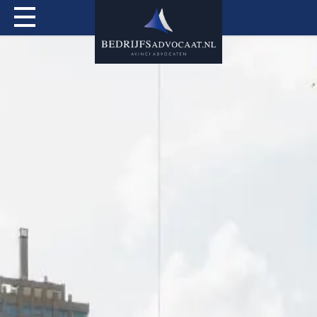
Actueel
Over mij
Expertises
Special Services
Tarieven
Contact