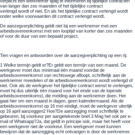
verplicht een werknemer tijdig te informeren bij tijdelijke contracten
van langer dan zes maanden of het tijdelijke contract
verlengd wordt of niet. En als het tijdelijke contract verlengd wordt
onder welke voorwaarden dit contract verlengd wordt.
De aanzegverplichting geldt niet bij een werknemer met een
arbeidsovereenkomst met een looptijd van korter dan zes maanden
of voor de duur van een bepaald project.
Tien vragen en antwoorden over de aanzegverplichting op een rij:
1 Welke termijn geldt er?Er geldt een termijn van een maand. De
werkgever moet dus minimaal één maand voordat de
arbeidsovereenkomst van rechtswege afloopt, schriftelijk aan de
werknemer meedelen of de arbeidsovereenkomst wordt verlengd of
niet. Ook als de werkgever het tijdelijke contract wenst te verlengen,
moet hij dus uiterlijk één maand voor het einde van de lopende
arbeidsovereenkomst, die melding aan de werknemer doen. Het
gaat hier om een maand in dagen, geen kalendermaand. Als de
arbeidsovereenkomst op 16 mei eindigt, moet de werkgever uiterlijk
op 16 april aanzeggen2 Hoe?De aanzegging moet schriftelijk te
gebeuren, bij voorkeur per aangetekende brief.3 Mag het ook per e-
mail of Whatsapp?Ja, dat geldt in principe ook, maar het heeft voor
een werkgever niet de voorkeur. Een werkgever moet kunnen
bewijzen dat de aanzegging echt ontvangen is door de werknemer.