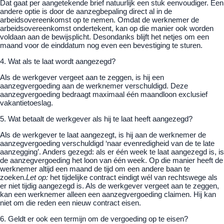
Dat gaat per aangetekende brief natuurlijk een stuk eenvoudiger. Een
andere optie is door de aanzegbepaling direct al in de
arbeidsovereenkomst op te nemen. Omdat de werknemer de
arbeidsovereenkomst ondertekent, kan op die manier ook worden
voldaan aan de bewijsplicht. Desondanks blijft het netjes om een
maand voor de einddatum nog even een bevestiging te sturen.
4. Wat als te laat wordt aangezegd?
Als de werkgever vergeet aan te zeggen, is hij een
aanzegvergoeding aan de werknemer verschuldigd. Deze
aanzegvergoeding bedraagt maximaal één maandloon exclusief
vakantietoeslag.
5. Wat betaalt de werkgever als hij te laat heeft aangezegd?
Als de werkgever te laat aangezegt, is hij aan de werknemer de
aanzegvergoeding verschuldigd ‘naar evenredigheid van de te late
aanzegging’. Anders gezegd: als er één week te laat aangezegd is, is
de aanzegvergoeding het loon van één week. Op die manier heeft de
werknemer altijd een maand de tijd om een andere baan te
zoeken.
Let op:
het tijdelijke contract eindigt wél van rechtswege als
er niet tijdig aangezegd is. Als de werkgever vergeet aan te zeggen,
kan een werknemer alleen een aanzegvergoeding claimen. Hij kan
niet om die reden een nieuw contract eisen.
6. Geldt er ook een termijn om de vergoeding op te eisen?