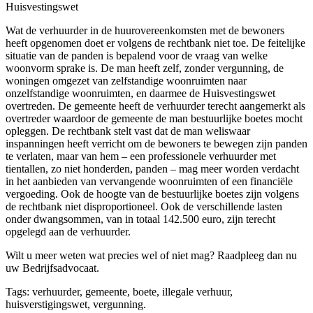
Huisvestingswet
Wat de verhuurder in de huurovereenkomsten met de bewoners
heeft opgenomen doet er volgens de rechtbank niet toe. De feitelijke
situatie van de panden is bepalend voor de vraag van welke
woonvorm sprake is. De man heeft zelf, zonder vergunning, de
woningen omgezet van zelfstandige woonruimten naar
onzelfstandige woonruimten, en daarmee de Huisvestingswet
overtreden. De gemeente heeft de verhuurder terecht aangemerkt als
overtreder waardoor de gemeente de man bestuurlijke boetes mocht
opleggen. De rechtbank stelt vast dat de man weliswaar
inspanningen heeft verricht om de bewoners te bewegen zijn panden
te verlaten, maar van hem – een professionele verhuurder met
tientallen, zo niet honderden, panden – mag meer worden verdacht
in het aanbieden van vervangende woonruimten of een financiële
vergoeding. Ook de hoogte van de bestuurlijke boetes zijn volgens
de rechtbank niet disproportioneel. Ook de verschillende lasten
onder dwangsommen, van in totaal 142.500 euro, zijn terecht
opgelegd aan de verhuurder.
Wilt u meer weten wat precies wel of niet mag? Raadpleeg dan nu
uw Bedrijfsadvocaat.
Tags: verhuurder, gemeente, boete, illegale verhuur,
huisverstigingswet, vergunning.