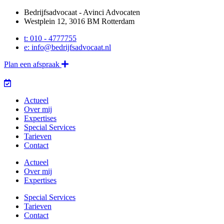
Bedrijfsadvocaat - Avinci Advocaten
Westplein 12, 3016 BM Rotterdam
t: 010 - 4777755
e: info@bedrijfsadvocaat.nl
Plan een afspraak
Actueel
Over mij
Expertises
Special Services
Tarieven
Contact
Actueel
Over mij
Expertises
Special Services
Tarieven
Contact