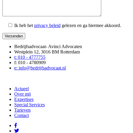
Ik heb het
privacy beleid
gelezen en ga hiermee akkoord.
Bedrijfsadvocaat- Avinci Advocaten
Westplein 12, 3016 BM Rotterdam
t: 010 - 4777755
f: 010 - 4780909
e: info@bedrijfsadvocaat.nl
Actueel
Over mij
Expertises
Special Services
Tarieven
Contact