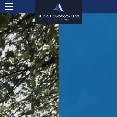
Actueel
Over mij
Expertises
Special Services
Tarieven
Contact