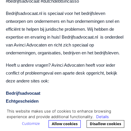
#bedrijfsadvocaat #dutchdebtsincasso
Bedrijfsadvocaat.nl is speciaal voor het bedrijfsleven
ontworpen om ondernemers en hun ondernemingen snel en
efficiënt te helpen bij juridische problemen. Wij hebben de
expertise en ervaring in huis! Bedrijfsadvocaat.nl is onderdeel
van Avinci Advocaten en richt zich speciaal op
ondernemingen, organisaties, bedrijven en het bedrijfsleven.
Heeft u andere vragen? Avinci Advocaten heeft voor ieder
conflict of probleemgeval een aparte desk opgericht, bekijk
deze andere sites ook:
Bedrijfsadvocaat
Echtgescheiden
Avinci Sportrecht
This website makes use of cookies to enhance browsing
Dutch Debts
experience and provide additional functionality.
Details
Customize
Allow cookies
Disallow cookies
Gevaarzetting door aannemer beschouwd als onrechtmatige